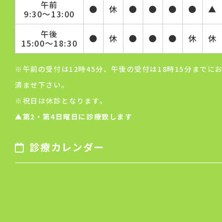
午前
●
休
●
●
●
●
▲
9:30～13:00
（９）個人情報を与えなかった場合に生じる結
果
午後
●
休
●
●
●
休
休
15:00～18:30
個人情報を与えることは任意です。個人情報に関
する必要事項の一部をご提供頂けない場合は、
※午前の受付は12時45分、午後の受付は18時15分までに
お問い合わせに応じられない場合がありますの
済ませ下さい。
で、ご了承願います。
※祝日は休診となります。
（１０）当社の個人情報の取扱いに関する苦
▲第2・第4日曜日に診療致します
情、相談等の問合せ先
【窓口の名称】個人情報問合せ窓口
診療カレンダー
【連絡先】電子メール：
info@morishitaekimae.com