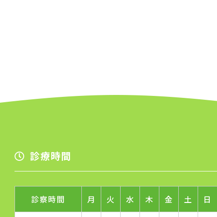
す。）に応じます。
開示等に応ずる窓口は、お問合せいただきまし
た当該部署になります。
（７）本人が容易に認識できない方法による個
人情報の取得
クッキーやウェブビーコン等を用いるなどして、
本人が容易に認識できない方法による個人情報
の取得は行っておりません
（８）個人情報の安全管理措置について
取得した個人情報については、漏洩、減失また
診療時間
はき損の防止と是正、その他個人情報の安全管
理のために必要かつ適切な措置を講じます。 お
診察時間
月
火
水
木
金
土
日
問合せへの回答後、取得した個人情報は当社内
において削除致します。