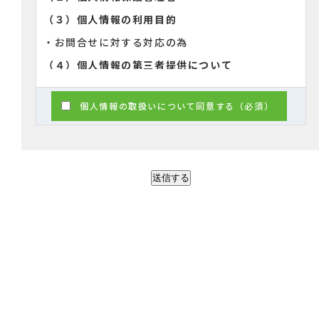
（３）個人情報の利用目的
・お問合せに対する対応の為
（４）個人情報の第三者提供について
取得した個人情報は法令等による場合を除いて
個人情報の取扱いについて同意する（必須）
第三者に提供することはありません。
（５）個人情報の取扱いの委託について
取得した個人情報の取扱いの全部又は、一部を
委託することはありません。
（６）開示対象個人情報の開示等および問い合
わせ窓口について
ご本人からの求めにより、当社が保有する開示対
象個人情報の利用目的の通知・開示・内容の訂
正・追加または削除・利用の停止・消去および
第三者への提供の停止（「開示等」といいま