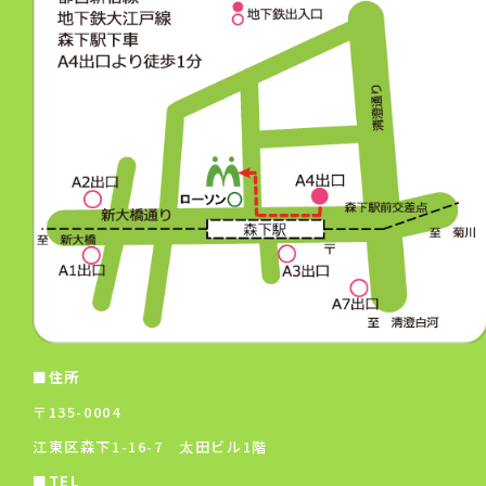
■住所
〒135-0004
江東区森下1-16-7 太田ビル1階
■TEL