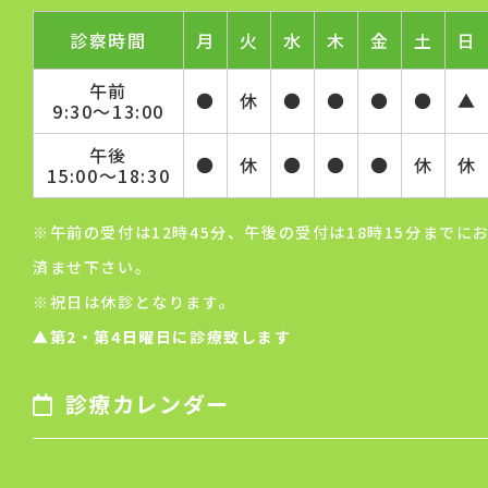
診察時間
月
火
水
木
金
土
日
午前
●
休
●
●
●
●
▲
9:30～13:00
午後
●
休
●
●
●
休
休
15:00～18:30
※午前の受付は12時45分、午後の受付は18時15分までに
済ませ下さい。
※祝日は休診となります。
▲第2・第4日曜日に診療致します
診療カレンダー