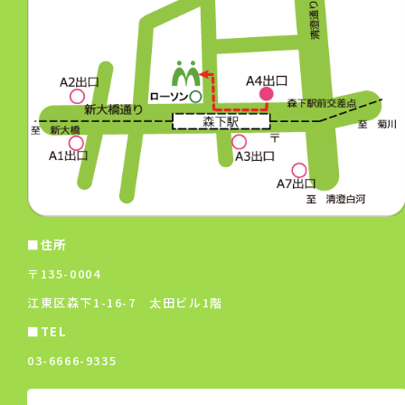
■住所
〒135-0004
江東区森下1-16-7 太田ビル1階
■TEL
03-6666-9335