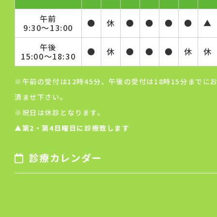
午前
●
休
●
●
●
●
▲
9:30～13:00
午後
●
休
●
●
●
休
休
15:00～18:30
※午前の受付は12時45分、午後の受付は18時15分までに
済ませ下さい。
※祝日は休診となります。
▲第2・第4日曜日に診療致します
診療カレンダー