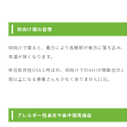
仰向け寝の習慣
仰向けで寝ると、重力により舌根部が後方に落ち込み、
気道が狭くなります。
体位依存性OSAと呼ばれ、仰向けでのAHIが側臥位の2
倍以上になる患者さんも少なくありません[13]。
アレルギー性鼻炎や鼻中隔弯曲症