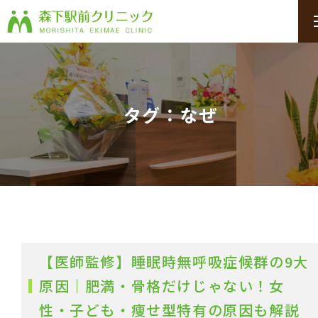
タグ：なぜ
【医師監修】睡眠時無呼吸症候群の9大
原因｜肥満・骨格だけじゃない！女
性・子ども・痩せ型特有の原因も解説