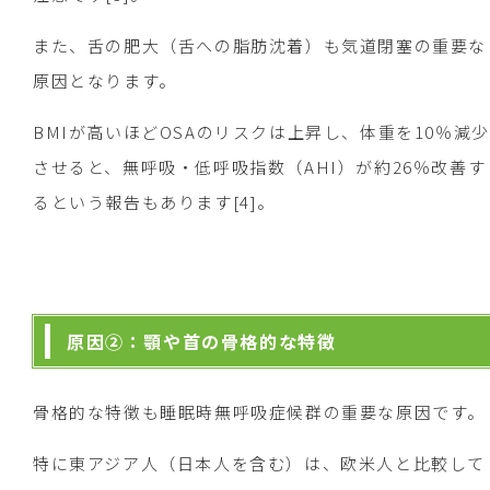
また、舌の肥大（舌への脂肪沈着）も気道閉塞の重要な
原因となります。
BMIが高いほどOSAのリスクは上昇し、体重を10％減少
させると、無呼吸・低呼吸指数（AHI）が約26％改善す
るという報告もあります[4]。
原因②：顎や首の骨格的な特徴
骨格的な特徴も睡眠時無呼吸症候群の重要な原因です。
特に東アジア人（日本人を含む）は、欧米人と比較して