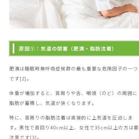
原因①：気道の閉塞（肥満・脂肪沈着）
肥満は睡眠時無呼吸症候群の最も重要な危険因子の一つ
です[2]。
体重が増加すると、首周りや舌、咽頭（のど）の周囲に
脂肪が蓄積し、気道が狭くなります。
特に、首周りの脂肪沈着は直接的に上気道を圧迫しま
す。男性で首回り40cm以上、女性で35cm以上の方は要
注意です[3]。