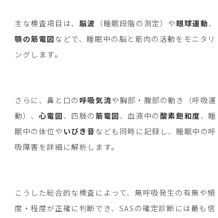
主な検査項目は、
脳波
（睡眠段階の測定）や
眼球運動
、
顎の筋電図
などで、睡眠中の脳と筋肉の活動をモニタリ
ングします。
さらに、鼻と口の
呼吸気流
や胸部・腹部の動き（呼吸運
動）、
心電図
、四肢の
筋電図
、血液中の
酸素飽和度
、睡
眠中の体位や
いびき音
なども同時に記録し、睡眠中の呼
吸障害を詳細に解析します。
こうした総合的な検査によって、無呼吸発生の有無や頻
度・程度が正確に判断でき、SASの確定診断には最も信