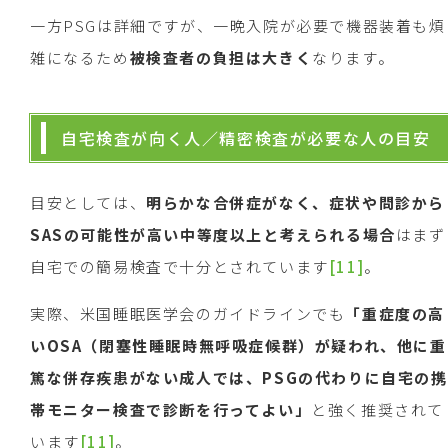
一方PSGは詳細ですが、一晩入院が必要で機器装着も煩
雑になるため
被検査者の負担は大きく
なります。
自宅検査が向く人／精密検査が必要な人の目安
目安としては、
明らかな合併症がなく、症状や問診から
SAS
の可能性が高い中等度以上と考えられる場合
はまず
自宅での簡易検査で十分とされています
[11]
。
実際、米国睡眠医学会のガイドラインでも
「重症度の高
い
OSA
（閉塞性睡眠時無呼吸症候群）が疑われ、他に重
篤な併存疾患がない成人では、
PSG
の代わりに自宅の携
帯モニター検査で診断を行ってよい」
と強く推奨されて
います
[11]
。