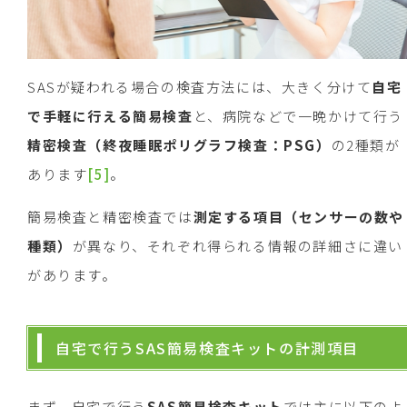
SASが疑われる場合の検査方法には、大きく分けて
自宅
で手軽に行える簡易検査
と、病院などで一晩かけて行う
精密検査（終夜睡眠ポリグラフ検査：
PSG
）
の2種類が
あります
[5]
。
簡易検査と精密検査では
測定する項目（センサーの数や
種類）
が異なり、それぞれ得られる情報の詳細さに違い
があります。
自宅で行うSAS簡易検査キットの計測項目
まず、自宅で行う
SAS
簡易検査キット
では主に以下のよ