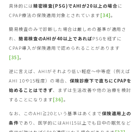
具体的には
精密検査
(PSG)
で
AHI
が
20
以上の場合
に
CPAP療法の保険適用対象とされています
[34]
。
簡易検査のみで診断した場合は厳しめの基準が適用さ
れ、
簡易検査の
AHI
が
40
以上であれば
PSGを経ずに
CPAP導入が保険適用で認められることがあります
[35]
。
逆に言えば、AHIがそれより低い軽症～中等症（例えば
AHI 10や15程度）の場合、
保険診療下で直ちに
CPAP
を
始めることはできず
、まずは生活改善や他の治療を検討
することになります
[36]
。
なお、このAHI≧20という基準はあくまで
保険適用上の
条件
であり、医学的にはAHI15以上でも日中の眠気など