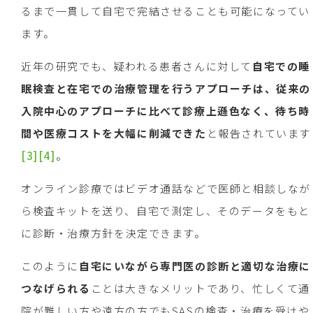
るまで一貫して自宅で完結させることも可能になってい
ます。
近年の研究でも、疑われる患者さんに対して
自宅での睡
眠検査と在宅での治療管理を行うアプローチは、従来の
入院中心のアプローチに比べて診療上遜色なく、待ち時
間や医療コストを大幅に削減できた
と報告されています
[3]
[4]
。
オンライン診療ではビデオ通話などで医師と相談しなが
ら検査キットを送り、自宅で測定し、そのデータをもと
に診断・治療方針を決定できます。
このように
自宅にいながら専門医の診断と適切な治療に
つなげられる
ことは大きなメリットであり、忙しくて通
院が難しい方や遠方の方でもSASの検査・治療を受けや