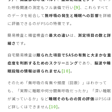
た呼吸関連の測定もフル装備で行い
[9]
、これらすべて
のデータを総合して
無呼吸の発生と睡眠への影響
を詳細
に評価できるのがPSGの特徴です。
簡易検査と精密検査の
最大の違い
は、
測定項目の数と詳
細さ
です。
自宅簡易検査は
限られた項目で
SAS
の有無と大まかな重
症度を判断するためのスクリーニング
であり、
脳波や睡
眠段階の情報は得られません
[10]
。
そのため「無呼吸の有無や頻度（回数）」はわかって
も、「実際に睡眠中何分間無呼吸だったか」「深い睡眠
が減っているか」など
睡眠そのものの質の評価
はPSGほ
ど詳しくはできません
[10]
。