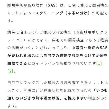
睡眠時無呼吸症候群（
SAS
）は、自宅で使える簡易検査
キットによって
スクリーニング（ふるい分け）
が可能で
す。
病院に泊まって行う従来の精密検査（終夜睡眠ポリグラ
フ：PSG）だけでなく、自宅での簡易検査でもある程度
の診断がつくことがわかっており、
中等度～重症の
SAS
が疑われる場合には自宅での検査で診断をつけて治療を
開始できる
とガイドラインでも推奨されています
[1]
[2]
。
自宅でリラックスした環境のまま検査できるメリットは
大きく、普段に近い睡眠状態を記録できるため
「いつも
通りのいびきや無呼吸の状況」を捉えやすい
利点があり
ます。