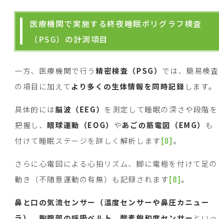
医療機関で実施する終夜睡眠ポリグラフ検査
（PSG）の計測項目
一方、医療機関で行う
精密検査（
PSG
）
では、簡易検査
の項目に加えて
より多くの生体情報を同時記録
します。
具体的には
脳波（
EEG
）
を測定して睡眠の深さや段階を
把握し、
眼球運動（
EOG
）
や
あごの筋電図（
EMG
）
も
付けて睡眠ステージを詳しく解析します
[8]
。
さらに心電図による心拍リズム、脚に電極を付けて足の
動き（不随意運動の有無）も記録されます
[8]
。
鼻と口の気流センサー（温度センサーや鼻圧カニュー
ラ）
、
胸腹部の呼吸ベルト
、
酸素飽和度センサー
といっ