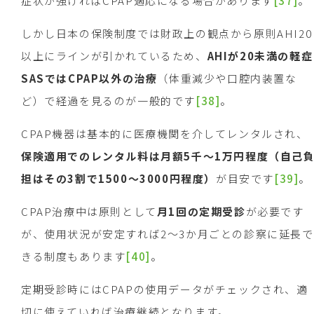
症状が強ければCPAP適応になる場合があります
[37]
。
しかし日本の保険制度では財政上の観点から原則AHI20
以上にラインが引かれているため、
AHI
が
20
未満の軽症
SAS
では
CPAP
以外の治療
（体重減少や口腔内装置な
ど）で経過を見るのが一般的です
[38]
。
CPAP機器は基本的に医療機関を介してレンタルされ、
保険適用でのレンタル料は月額
5
千～
1
万円程度（自己
担はその
3
割で
1500
～
3000
円程度）
が目安です
[39]
。
CPAP治療中は原則として
月
1
回の定期受診
が必要です
が、使用状況が安定すれば2～3か月ごとの診察に延長で
きる制度もあります
[40]
。
定期受診時にはCPAPの使用データがチェックされ、適
切に使えていれば治療継続となります。