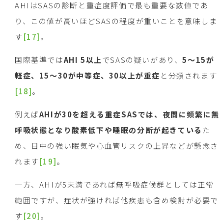
AHIはSASの診断と重症度評価で最も重要な数値であ
り、この値が高いほどSASの程度が重いことを意味しま
す
[17]
。
国際基準では
AHI 5
以上
でSASの疑いがあり、
5
～
15
が
軽症、
15
～
30
が中等症、
30
以上が重症
と分類されます
[18]
。
例えば
AHI
が
30
を超える重症
SAS
では、夜間に頻繁に無
呼吸状態となり酸素低下や睡眠の分断が起きている
た
め、日中の強い眠気や心血管リスクの上昇などが懸念さ
れます
[19]
。
一方、AHIが5未満であれば無呼吸症候群としては正常
範囲ですが、症状が強ければ他疾患も含め検討が必要で
す
[20]
。