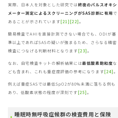
実際、日本人を対象とした研究では
終夜のパルスオキシ
メーター測定によるスクリーニングが
SAS
診断に有用
で
あることが示されています
[21]
[22]
。
簡易検査でAHIを直接計測できない場合でも、ODIが基
準以上であればSASの疑いが強まるため、さらなる精密
検査につなげる判断材料となります
[23]
。
なお、自宅検査キットの解析結果には
最低酸素飽和度
な
ども含まれ、これも重症度評価の参考になります
[24]
。
例えば重症SASでは最低SpO2が80%未満に落ちる例も
あり、低酸素状態の程度が深刻です
[25]
。
睡眠時無呼吸症候群の検査費用と保険