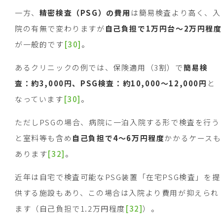
一方、
精密検査（
PSG
）の費用
は簡易検査より高く、入
院の有無で変わりますが
自己負担で
1
万円台～
2
万円程
が一般的です
[30]
。
あるクリニックの例では、保険適用（3割）で
簡易検
査：約
3,000
円、
PSG
検査：約
10,000
～
12,000
円
と
なっています
[30]
。
ただしPSGの場合、病院に一泊入院する形で検査を行う
と室料等も含め
自己負担で
4
～
6
万円程度
かかるケース
あります
[32]
。
近年は自宅で検査可能なPSG装置「在宅PSG検査」を提
供する施設もあり、この場合は入院より費用が抑えられ
ます（自己負担で1.2万円程度
[32]
）。