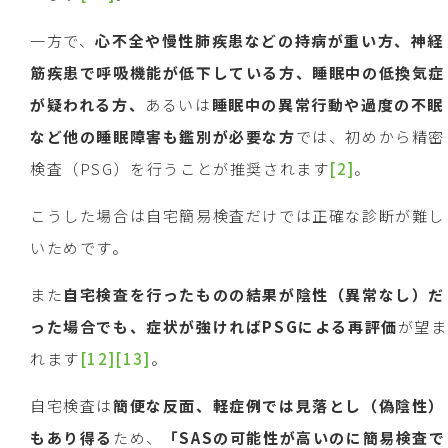
一方で、
心不全や慢性肺疾患などの持病が重い方、神経
筋疾患で呼吸機能が低下している方、睡眠中の低換気症
が疑われる方、
あるいは
睡眠中の異常行動や過度の不眠
など他の睡眠障害も鑑別が必要な方
では、初めから精密
検査（PSG）を行うことが推奨されます
[2]
。
こうした場合は自宅簡易検査だけでは正確な診断が難し
いためです。
また
自宅検査を行ったものの結果が陰性（異常なし）だ
った場合でも、症状が強ければ
PSG
による再評価
が望ま
れます
[12]
[13]
。
自宅検査は
簡便な反面、軽症例では見落とし（偽陰性）
もあり得る
ため、
「
SAS
の可能性が高いのに簡易検査で