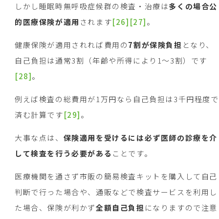
しかし睡眠時無呼吸症候群の検査・治療は
多くの場合公
的医療保険が適用
されます
[26]
[27]
。
健康保険が適用されれば費用の
7
割が保険負担
となり、
自己負担は通常3割（年齢や所得により1～3割）です
[28]
。
例えば検査の総費用が1万円なら自己負担は3千円程度で
済む計算です
[29]
。
大事な点は、
保険適用を受けるには必ず医師の診療を介
して検査を行う必要がある
ことです。
医療機関を通さず市販の簡易検査キットを購入して自己
判断で行った場合や、通販などで検査サービスを利用し
た場合、保険が利かず
全額自己負担
になりますので注意