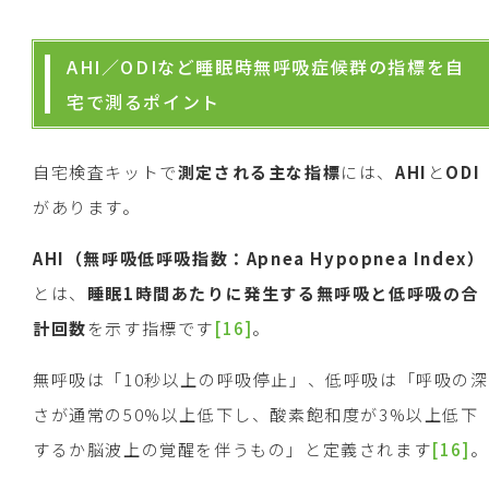
AHI／ODIなど睡眠時無呼吸症候群の指標を自
宅で測るポイント
自宅検査キットで
測定される主な指標
には、
AHI
と
ODI
があります。
AHI
（無呼吸低呼吸指数：
Apnea Hypopnea Index
）
とは、
睡眠
1
時間あたりに発生する無呼吸と低呼吸の合
計回数
を示す指標です
[16]
。
無呼吸は「10秒以上の呼吸停止」、低呼吸は「呼吸の深
さが通常の50%以上低下し、酸素飽和度が3%以上低下
するか脳波上の覚醒を伴うもの」と定義されます
[16]
。