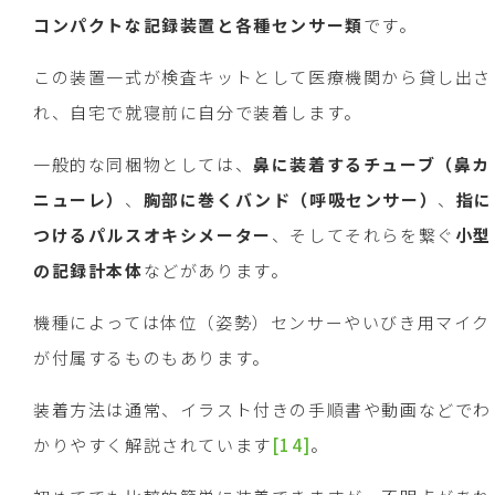
コンパクトな記録装置と各種センサー類
です。
この装置一式が検査キットとして医療機関から貸し出さ
れ、自宅で就寝前に自分で装着します。
一般的な同梱物としては、
鼻に装着するチューブ（鼻カ
ニューレ）
、
胸部に巻くバンド（呼吸センサー）
、
指に
つけるパルスオキシメーター
、そしてそれらを繋ぐ
小型
の記録計本体
などがあります。
機種によっては体位（姿勢）センサーやいびき用マイク
が付属するものもあります。
装着方法は通常、イラスト付きの手順書や動画などでわ
かりやすく解説されています
[14]
。