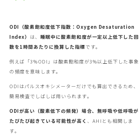
ODI
（酸素飽和度低下指数：
Oxygen Desaturation
Index
）
は、
睡眠中に酸素飽和度が一定以上低下した回
数を
1
時間あたりに換算した指標
です。
例えば「3%ODI」は酸素飽和度が3%以上低下した事象
の頻度を意味します。
ODIはパルスオキシメーターだけでも算出できるため、
簡易検査でしばしば用いられます。
ODI
が高い（酸素低下の頻発）場合、無呼吸や低呼吸が
たびたび起きている可能性が高く
、AHIとも相関しま
す。