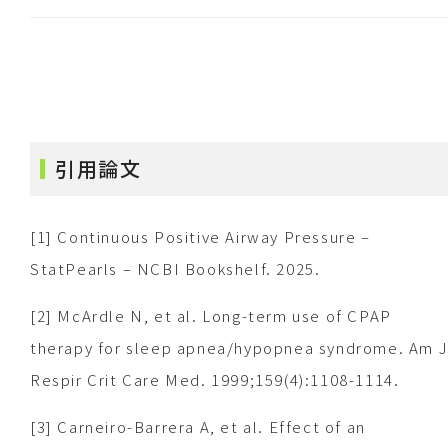
引用論文
[1] Continuous Positive Airway Pressure –
StatPearls – NCBI Bookshelf. 2025.
[2] McArdle N, et al. Long-term use of CPAP
therapy for sleep apnea/hypopnea syndrome. Am 
Respir Crit Care Med. 1999;159(4):1108-1114.
[3] Carneiro-Barrera A, et al. Effect of an