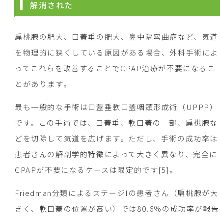
解消された
扁桃腺の肥大、口蓋垂の肥大、鼻中隔弯曲症など、気道
を物理的に狭くしている原因がある場合、外科手術によ
ってこれらを改善することでCPAP治療が不要になるこ
とがあります。
最も一般的な手術は口蓋垂軟口蓋咽頭形成術（UPPP）
です。この手術では、口蓋垂、軟口蓋の一部、扁桃腺な
どを切除して気道を広げます。ただし、手術の成功率は
患者さんの解剖学的特徴によって大きく異なり、完全に
CPAPが不要になるケースは限定的です[5]。
Friedman分類によるステージIの患者さん（扁桃腺が大
きく、軟口蓋の位置が高い）では80.6％の成功率が報告