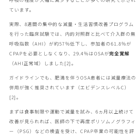
ています。
実際、8週間の集中的な減量・生活習慣改善プログラム
を行った臨床試験では、内的対照群と比べて介入群の無
呼吸指数（AHI）が約57％低下し、参加者の61.8％が
CPAPを必要としなくなり、29.4％はOSAが
完全寛解
（AHI正常域）しました[2]。
ガイドラインでも、肥満を伴うOSA患者には減量療法の
併用が強く推奨されています（エビデンスレベルC）
[2]。
まずは食事制限や運動で減量を試み、6ヵ月以上続けて
改善が見られれば、医師の下で再度ポリソムノグラフィ
ー（PSG）などの検査を受け、CPAP卒業の可能性を評