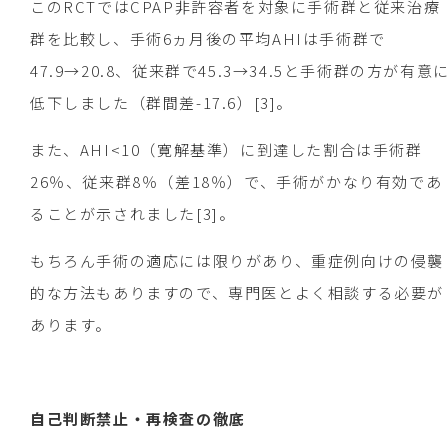
このRCTではCPAP非許容者を対象に手術群と従来治療
群を比較し、手術6ヵ月後の平均AHIは手術群で
47.9→20.8、従来群で45.3→34.5と手術群の方が有意
低下しました（群間差-17.6）[3]。
また、AHI<10（寛解基準）に到達した割合は手術群
26％、従来群8％（差18％）で、手術がかなり有効であ
ることが示されました[3]。
もちろん手術の適応には限りがあり、重症例向けの侵襲
的な方法もありますので、専門医とよく相談する必要が
あります。
自己判断禁止・再検査の徹底