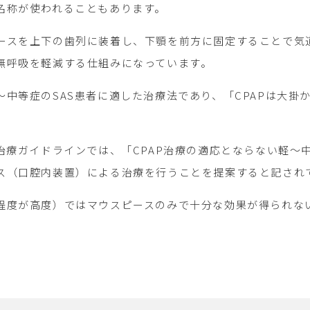
名称が使われることもあります。
ースを上下の歯列に装着し、下顎を前方に固定することで気
無呼吸を軽減する仕組みになっています。
～中等症のSAS患者に適した治療法であり、「CPAPは大
治療ガイドラインでは、「CPAP治療の適応とならない軽～
ス（口腔内装置）による治療を行うことを提案すると記され
程度が高度）ではマウスピースのみで十分な効果が得られない