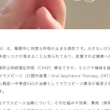
AS）は、睡眠中に何度も呼吸が止まる病気です。大きないび
併症リスクが高まることも知られており、放置すれば健康へ
一選択は持続陽圧呼吸（CPAP）療法ですが、マスクや機械
スピース（口腔内装置：Oral Appliance Therapy
も軽症～中等症SASの治療としてマウスピース療法が推奨さ
す。
するマウスピース治療について、その仕組みや効果、費用（保