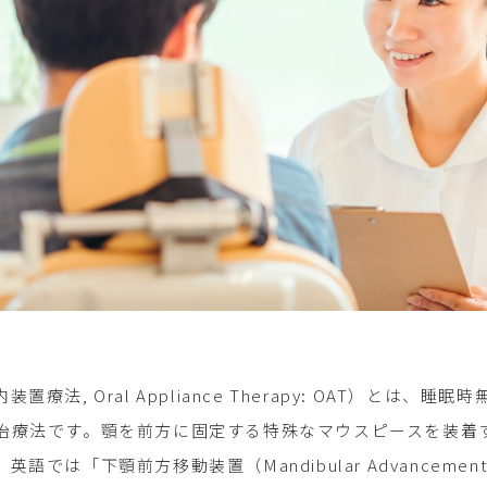
療法, Oral Appliance Therapy: OAT）と
治療法です。顎を前方に固定する特殊なマウスピースを装着
では「下顎前方移動装置（Mandibular Advancemen