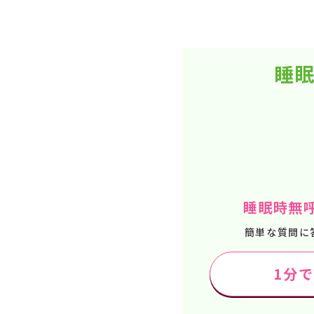
睡眠
睡眠時無
簡単な質問に
1分