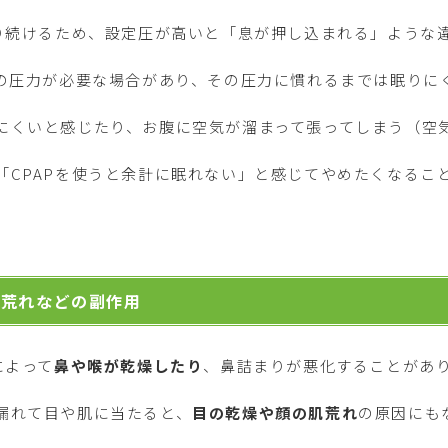
送り続けるため、設定圧が高いと「息が押し込まれる」ような
めの圧力が必要な場合があり、その圧力に慣れるまでは眠りに
にくいと感じたり、お腹に空気が溜まって張ってしまう（空
「CPAPを使うと余計に眠れない」と感じてやめたくなるこ
肌荒れなどの副作用
によって
鼻や喉が乾燥したり
、鼻詰まりが悪化することがあ
漏れて目や肌に当たると、
目の乾燥や顔の肌荒れ
の原因にも