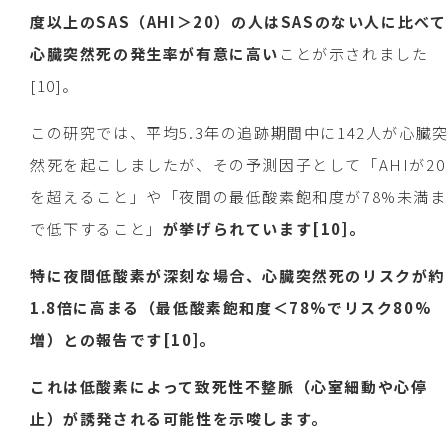
度以上のSAS（AHI＞20）の人はSASのない人に比べて
心臓突然死の発生率が有意に高い
ことが示されました
[10]。
この研究では、平均5.3年の追跡期間中に142人が心臓
然死を起こしましたが、その予測因子として「AHIが20
を超えること」や「夜間の最低酸素飽和度が78%未満ま
で低下すること」
が挙げられています[10]。
特に夜間低酸素が深刻な場合、心臓突然死のリスクが約
1.8倍に高まる（最低酸素飽和度＜78%でリスク80%
増）との報告です[10]。
これは低酸素によって致死性不整脈（心室細動や心停
止）が誘発される可能性を示唆します。