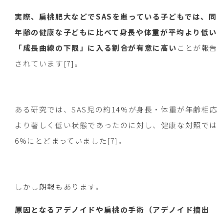
実際、扁桃肥大などでSASを患っている子どもでは、同
年齢の健康な子どもに比べて身長や体重が平均より低い
「成長曲線の下限」に入る割合が有意に高い
ことが報告
されています[7]。
ある研究では、SAS児の約14%が身長・体重が年齢相応
より著しく低い状態であったのに対し、健康な対照では
6%にとどまっていました[7]。
しかし朗報もあります。
原因となるアデノイドや扁桃の手術（アデノイド摘出