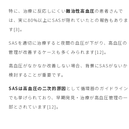
特に、治療に反応しにくい
難治性高血圧
の患者さんで
は、実に80%以上にSASが隠れていたとの報告もありま
す[3]。
SASを適切に治療すると夜間の血圧が下がり、高血圧の
管理が改善するケースも多くみられます[12]。
高血圧がなかなか改善しない場合、背景にSASがないか
検討することが重要です。
SASは高血圧の二次的原因
として循環器のガイドライン
でも挙げられており、早期発見・治療が高血圧管理の一
部とされています[12]。