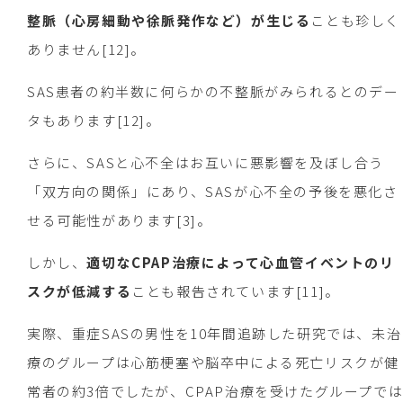
整脈（心房細動や徐脈発作など）が生じる
ことも珍しく
ありません[12]。
SAS患者の約半数に何らかの不整脈がみられるとのデー
タもあります[12]。
さらに、SASと心不全はお互いに悪影響を及ぼし合う
「双方向の関係」にあり、SASが心不全の予後を悪化さ
せる可能性があります[3]。
しかし、
適切なCPAP治療によって心血管イベントのリ
スクが低減する
ことも報告されています[11]。
実際、重症SASの男性を10年間追跡した研究では、未治
療のグループは心筋梗塞や脳卒中による死亡リスクが健
常者の約3倍でしたが、CPAP治療を受けたグループで