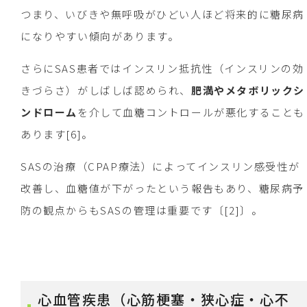
つまり、いびきや無呼吸がひどい人ほど将来的に糖尿病
になりやすい傾向があります。
さらにSAS患者ではインスリン抵抗性（インスリンの効
きづらさ）がしばしば認められ、
肥満やメタボリックシ
ンドローム
を介して血糖コントロールが悪化することも
あります[6]。
SASの治療（CPAP療法）によってインスリン感受性が
改善し、血糖値が下がったという報告もあり、糖尿病予
防の観点からもSASの管理は重要です〔[2]〕。
心血管疾患（心筋梗塞・狭心症・心不