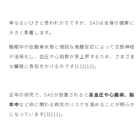
単なるいびきと思われがちですが、SASは全身の健康に
大きく影響します。
睡眠中の低酸素状態と頻回な覚醒反応によって交感神経
が活発化し、血圧や心拍数が急上昇するため、さまざま
な臓器に負担をかけるのです[12][12]。
近年の研究で、SASが放置されると
高血圧や心臓病、脳
卒中
など命に関わる病気のリスクを高めることが明らか
になっています[3][11]。