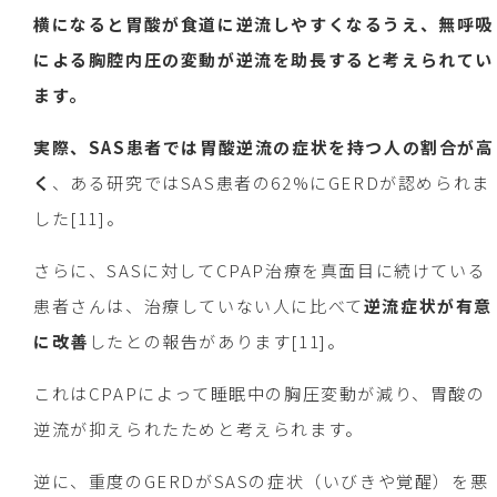
横になると胃酸が食道に逆流しやすくなるうえ、無呼吸
による胸腔内圧の変動が逆流を助長すると考えられてい
ます。
実際、SAS患者では胃酸逆流の症状を持つ人の割合が高
く
、ある研究ではSAS患者の62%にGERDが認められま
した[11]。
さらに、SASに対してCPAP治療を真面目に続けている
患者さんは、治療していない人に比べて
逆流症状が有意
に改善
したとの報告があります[11]。
これはCPAPによって睡眠中の胸圧変動が減り、胃酸の
逆流が抑えられたためと考えられます。
逆に、重度のGERDがSASの症状（いびきや覚醒）を悪