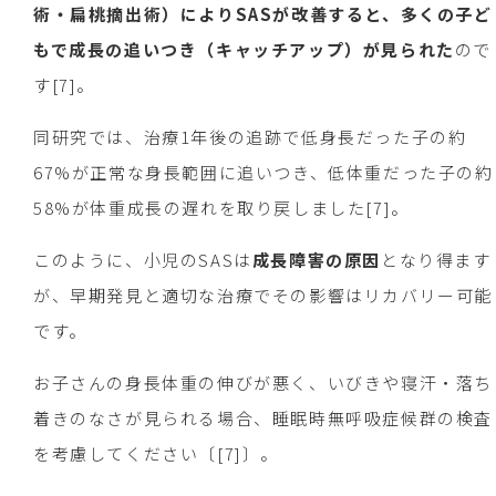
術・扁桃摘出術）によりSASが改善すると、多くの子ど
もで成長の追いつき（キャッチアップ）が見られた
ので
す[7]。
同研究では、治療1年後の追跡で低身長だった子の約
67%が正常な身長範囲に追いつき、低体重だった子の約
58%が体重成長の遅れを取り戻しました[7]。
このように、小児のSASは
成長障害の原因
となり得ます
が、早期発見と適切な治療でその影響はリカバリー可能
です。
お子さんの身長体重の伸びが悪く、いびきや寝汗・落ち
着きのなさが見られる場合、睡眠時無呼吸症候群の検査
を考慮してください〔[7]〕。