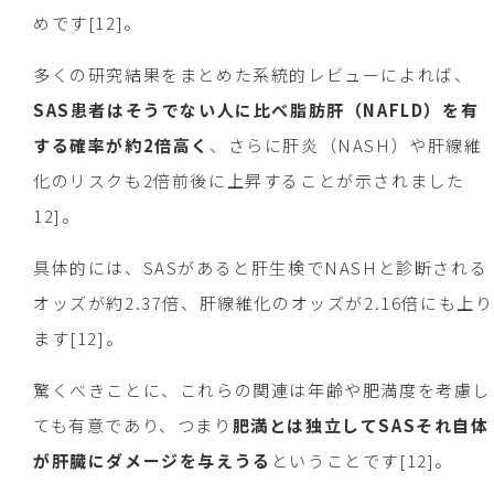
めです[12]。
多くの研究結果をまとめた系統的レビューによれば、
SAS患者はそうでない人に比べ脂肪肝（NAFLD）を有
する確率が約2倍高く
、さらに肝炎（NASH）や肝線維
化のリスクも2倍前後に上昇することが示されました
12]。
具体的には、SASがあると肝生検でNASHと診断される
オッズが約2.37倍、肝線維化のオッズが2.16倍にも上り
ます[12]。
驚くべきことに、これらの関連は年齢や肥満度を考慮し
ても有意であり、つまり
肥満とは独立してSASそれ自体
が肝臓にダメージを与えうる
ということです[12]。