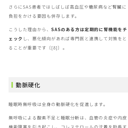
さらにSAS患者ではしばしば高血圧や糖尿病など腎臓に
負担をかける要因も併存します。
こうした理由から、
SASのある方は定期的に腎機能をチ
ェック
し、悪化傾向があれば専門医と連携して対策をと
ることが重要です〔[8]〕。
動脈硬化
睡眠時無呼吸は全身の動脈硬化を促進します。
無呼吸による酸素不足と睡眠分断は、血管の炎症や内皮
機能障害を引き起こし、コレステロールの沈着を助長す