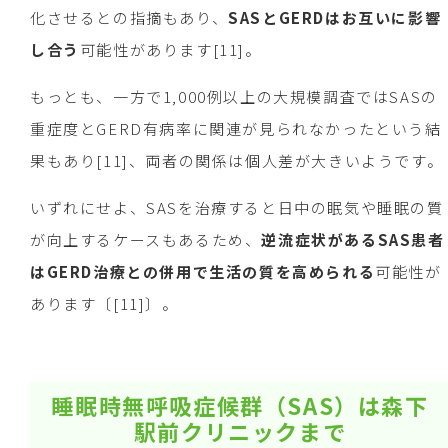
化させるとの指摘もあり、
SASとGERDはお互いに影響
し合う
可能性があります[11]。
もっとも、一方で1,000例以上の大規模調査ではSASの
重症度とGERD有病率に関連が見られなかったという結
果もあり[11]、両者の関係は個人差が大きいようです。
いずれにせよ、SASを治療すると日中の眠気や睡眠の質
が向上するケースもあるため、
逆流症状があるSAS患者
はGERD治療との併用で生活の質を高められる
可能性が
あります〔[11]〕。
睡眠時無呼吸症候群（SAS）は森下
駅前クリニックまで