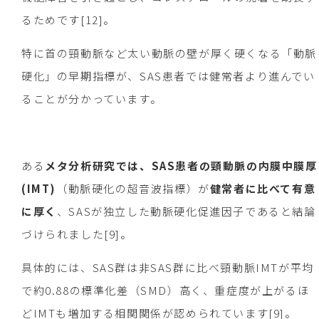
るためです[12]。
特に首の頸動脈など太い動脈の壁が厚く硬くなる「動脈
硬化」の早期指標が、SAS患者では健常者より進んでい
ることが分かっています。
ある
メタ分析研究では、SAS患者の頸動脈の内膜中膜厚
(IMT)
（動脈硬化の超音波指標）が
健常者に比べて有意
に厚く
、SASが独立した動脈硬化促進因子であると結論
づけられました[9]。
具体的には、SAS群は非SAS群に比べ頸動脈IMTが平均
で約0.88の標準化差（SMD）高く、重症度が上がるほ
どIMTも増加する相関関係が認められています[9]。