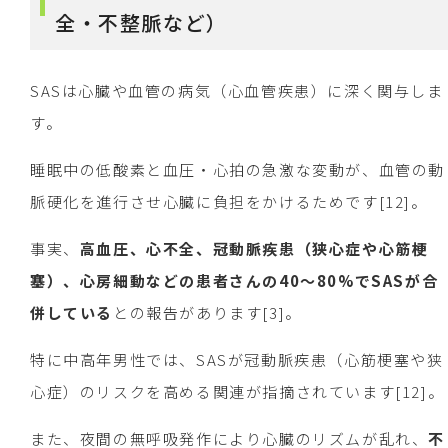
全・不整脈など）
SASは心臓や血管の病気（心血管疾患）に深く関与しま
す。
睡眠中の低酸素と血圧・心拍の急激な変動が、血管の動
脈硬化を進行させ心臓に負担をかけるためです[12]。
事実、
高血圧、心不全、冠動脈疾患（狭心症や心筋梗
塞）、心房細動などの患者さんの40〜80%でSASが合
併している
との報告があります[3]。
特に中高年男性では、SASが冠動脈疾患（心筋梗塞や狭
心症）のリスクを高める関連が指摘されています[12]。
また、夜間の無呼吸発作により心臓のリズムが乱れ、
不