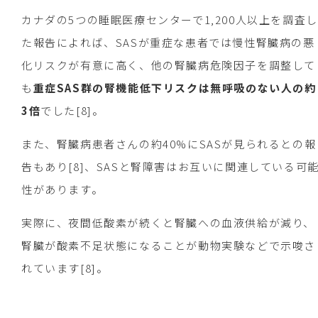
カナダの5つの睡眠医療センターで1,200人以上を調査し
た報告によれば、SASが重症な患者では慢性腎臓病の悪
化リスクが有意に高く、他の腎臓病危険因子を調整して
も
重症SAS群の腎機能低下リスクは無呼吸のない人の約
3倍
でした[8]。
また、腎臓病患者さんの約40%にSASが見られるとの報
告もあり[8]、SASと腎障害はお互いに関連している可
性があります。
実際に、夜間低酸素が続くと腎臓への血液供給が減り、
腎臓が酸素不足状態になることが動物実験などで示唆さ
れています[8]。