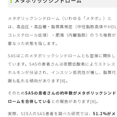
メタボリックシンドローム
メタボリックシンドローム（いわゆる「メタボ」）と
は、高血圧・高血糖・脂質異常症（中性脂肪高値やHDL
コレステロール低値）・肥満（内臓脂肪）のうち複数が
重なった状態を指します。
SASはこのメタボリックシンドロームとも密接に関係し
ています。SASの患者さんは夜間低酸素によりストレス
ホルモンが分泌され、インスリン抵抗性が増し、脂質代
謝も乱れる傾向があります[6]。
そのため
SASの患者さんの約半数がメタボリックシンド
ロームを合併している
との報告があります[6]。
実際、529人のSAS患者を調べた研究では、
51.2%がメ