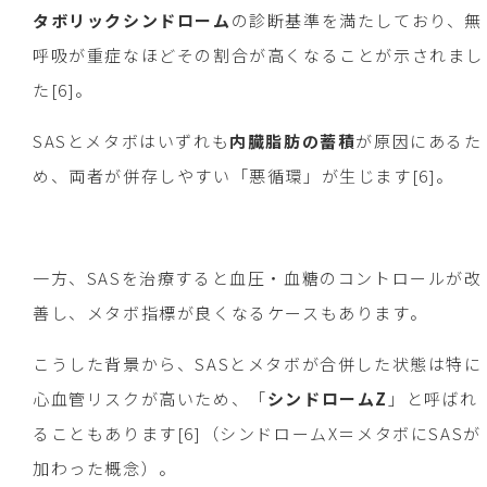
タボリックシンドローム
の診断基準を満たしており、無
呼吸が重症なほどその割合が高くなることが示されまし
た[6]。
SASとメタボはいずれも
内臓脂肪の蓄積
が原因にあるた
め、両者が併存しやすい「悪循環」が生じます[6]。
一方、SASを治療すると血圧・血糖のコントロールが改
善し、メタボ指標が良くなるケースもあります。
こうした背景から、SASとメタボが合併した状態は特に
心血管リスクが高いため、「
シンドロームZ
」と呼ばれ
ることもあります[6]（シンドロームX＝メタボにSASが
加わった概念）。