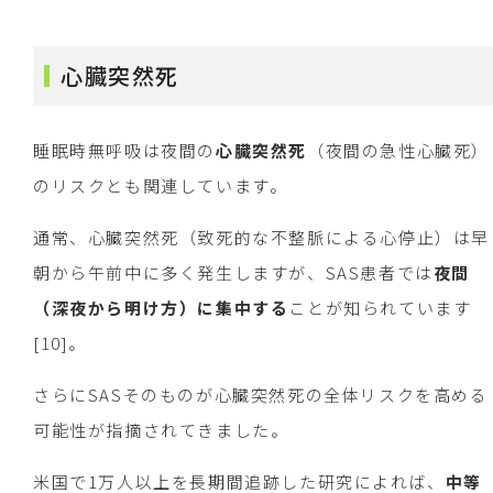
心臓突然死
睡眠時無呼吸は夜間の
心臓突然死
（夜間の急性心臓死）
のリスクとも関連しています。
通常、心臓突然死（致死的な不整脈による心停止）は早
朝から午前中に多く発生しますが、SAS患者では
夜間
（深夜から明け方）に集中する
ことが知られています
[10]。
さらにSASそのものが心臓突然死の全体リスクを高める
可能性が指摘されてきました。
米国で1万人以上を長期間追跡した研究によれば、
中等