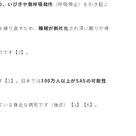
り、いびきや無呼吸発作
（呼吸停止）を引き起こ
を繰り返すため、
睡眠が断片化
され深い眠りが得
のです【2】。
す【2】。日本では
300万人以上がSASの可能性
ている身近な病気です（後述）【1】【6】。