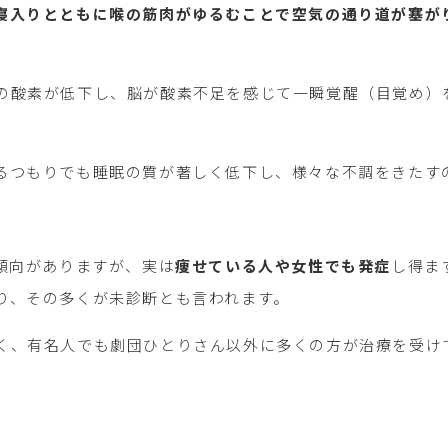
寝入りとともに喉の筋肉がゆるむことで空気の通り道が塞が
の酸素が低下し、脳が酸素不足を感じて一瞬覚醒（目覚め）
るつもりでも睡眠の質が著しく低下し、様々な不調をきたす
い傾向がありますが、実は
痩せている人や女性でも発症
し得ま
り、その多くが未診断とも言われます。
く、有名人でも劇団ひとりさん以外に多くの方が治療を受け