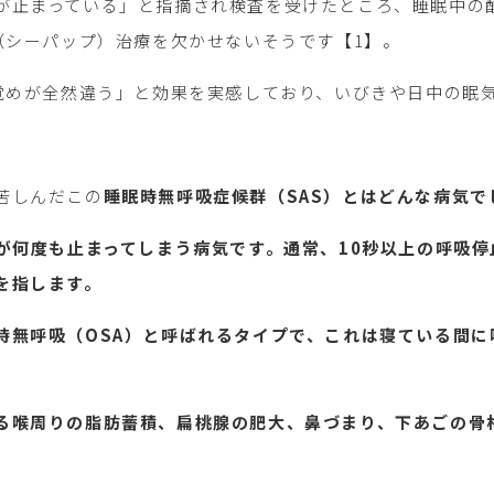
が止まっている」と指摘され検査を受けたところ、睡眠中の酸
P（シーパップ）治療を欠かせないそうです【1】。
目覚めが全然違う」と効果を実感しており、いびきや日中の眠
苦しんだこの
睡眠時無呼吸症候群（SAS）とはどんな病気で
吸が何度も止まってしまう病気です。通常、10秒以上の呼吸
を指します。
時無呼吸（OSA）と呼ばれるタイプで、これは寝ている間
る喉周りの脂肪蓄積、扁桃腺の肥大、鼻づまり、下あごの骨