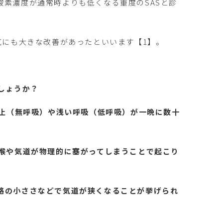
素濃度が通常時よりも低くなる重度のSASと診
気にも大きな改善があったといいます【1】。
しょうか？
停止（無呼吸）や浅い呼吸（低呼吸）が一晩に数十
に喉や気道が物理的に塞がってしまうことで起こり
格の小ささなどで気道が狭くなることが挙げられ