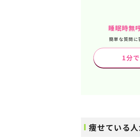
睡眠時無
簡単な質問に
1分
痩せている人