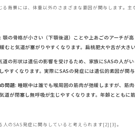
生じる背景には、体重以外のさまざまな要因が関与します。主
: 顎の骨格が小さい（下顎後退）ことや上あごのアーチが
緩むと気道が塞がりやすくなります。扁桃肥大や舌が大き
や気道の形状は遺伝の影響を受けるため、家族にSASの人が
症しやすくなります。実際にSASの発症には遺伝的素因が関
の問題
: 睡眠中は誰でも喉周囲の筋肉が弛緩しますが、筋
気道が閉塞し無呼吸が生じやすくなります。年齢とともに
人のSAS発症に関与していると考えられます[2][3]。