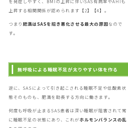
を発症しやすく、BMIの上昇に伴いSAS有病率やAHIも
上昇する相関関係が認められます【2】【4】。
つまり
肥満はSASを招き悪化させる最大の原因
なので
す。
無呼吸による睡眠不足が太りやすい体を作る
逆に、SASによって引き起こされる睡眠不足や低酸素状
態そのものも、肥満を助長する方向に働きます。
何度も呼吸が止まるSAS患者は深い睡眠が阻害されて常
に睡眠不足の状態にあり、これが
ホルモンバランスの乱