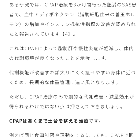
ある研究では、CPAP治療を3か月間行った肥満のSAS患
者で、血中アディポネクチン（脂肪細胞由来の善玉ホル
モン）の増加やインスリン抵抗性指標の改善が認められ
たと報告されています【4】。
これはCPAPによって脂肪肝や慢性炎症が軽減し、体内
の代謝環境が良くなったことを示唆します。
代謝機能が改善すれば太りにくく痩せやすい身体に近づ
くため、長期的な体重管理に追い風となります。
ただし、CPAP治療のみで劇的な代謝改善・減量効果が
得られるわけではない点は押さえておきましょう。
CPAPはあくまで土台を整える治療
です。
例えば同じ食事制限や運動をするにしても、CPAPで睡