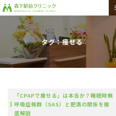
タグ：痩せる
「CPAPで痩せる」は本当か？睡眠時無
呼吸症候群（SAS）と肥満の関係を徹
底解説