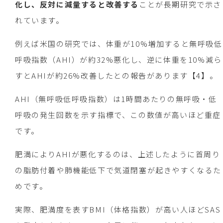
化し、反対に減量すると改善する
ことが長期研究で示さ
れています。
例えば米国の研究では、体重が10%増加すると無呼吸低
呼吸指数（AHI）が約32%悪化し、逆に体重を10%減ら
すとAHIが約26%改善したとの報告があります【4】。
AHI（無呼吸低呼吸指数）は1時間あたりの無呼吸・低
呼吸の発生回数を示す指標で、この数値が高いほど重症
です。
肥満によりAHIが悪化するのは、上述したように首周り
の脂肪付着や肺機能低下で気道閉塞が起きやすくなるた
めです。
実際、肥満度を表すBMI（体格指数）が高い人ほどSAS