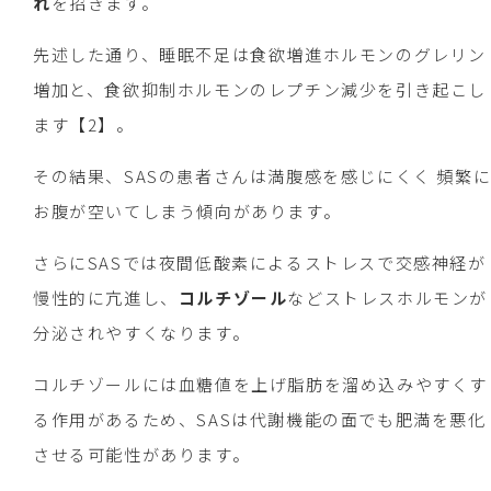
れ
を招きます。
先述した通り、睡眠不足は食欲増進ホルモンのグレリン
増加と、食欲抑制ホルモンのレプチン減少を引き起こし
ます【2】。
その結果、SASの患者さんは満腹感を感じにくく 頻繁
お腹が空いてしまう傾向があります。
さらにSASでは夜間低酸素によるストレスで交感神経が
慢性的に亢進し、
コルチゾール
などストレスホルモンが
分泌されやすくなります。
コルチゾールには血糖値を上げ脂肪を溜め込みやすくす
る作用があるため、SASは代謝機能の面でも肥満を悪化
させる可能性があります。