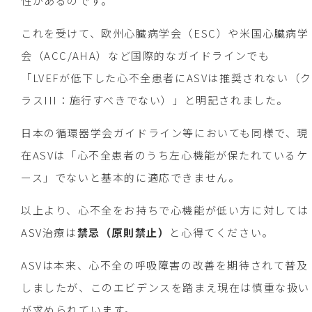
性があるのです。
これを受けて、欧州心臓病学会（ESC）や米国心臓病学
会（ACC/AHA）など国際的なガイドラインでも
「LVEFが低下した心不全患者にASVは推奨されない（ク
ラスIII：施行すべきでない）」と明記されました。
日本の循環器学会ガイドライン等においても同様で、現
在ASVは「心不全患者のうち左心機能が保たれているケ
ース」でないと基本的に適応できません。
以上より、心不全をお持ちで心機能が低い方に対しては
ASV治療は
禁忌（原則禁止）
と心得てください。
ASVは本来、心不全の呼吸障害の改善を期待されて普及
しましたが、このエビデンスを踏まえ現在は慎重な扱い
が求められています。