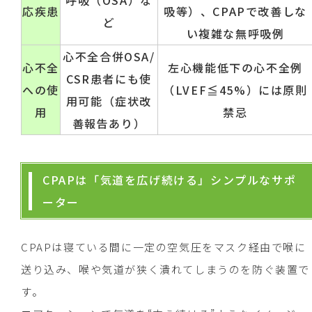
呼吸（OSA）な
応疾患
吸等）、CPAPで改善しな
ど
い複雑な無呼吸例
心不全合併OSA/
心不全
左心機能低下の心不全例
CSR患者にも使
への使
（LVEF≦45%）には原則
用可能（症状改
用
禁忌
善報告あり）
CPAPは「気道を広げ続ける」シンプルなサポ
ーター
CPAPは寝ている間に一定の空気圧をマスク経由で喉に
送り込み、喉や気道が狭く潰れてしまうのを防ぐ装置で
す。