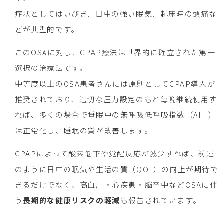
症状としてはいびき、日中の強い眠気、起床時の頭痛な
どが典型的です。
このOSAに対し、CPAP療法は世界的に確立された第一
選択の治療法です。
中等度以上のOSA患者さんには原則としてCPAP導入が
推奨されており、適切な圧力設定のもと毎晩継続使用す
れば、多くの場合で睡眠中の無呼吸低呼吸指数（AHI）
は正常化し、睡眠の質が改善します。
CPAPによって酸素低下や覚醒反応が減少すれば、前述
のように日中の眠気や生活の質（QOL）の向上が期待で
きるだけでなく、高血圧・心疾患・脳卒中などOSAに伴
う
長期的な健康リスクの軽減
も報告されています。