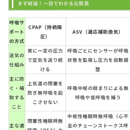
まず結論！一目でわかる比較表
呼吸サ
CPAP（持続陽
ポート
ASV（適応補助換気）
圧）
の方式
常に一定の圧力
呼吸ごとにセンサーが呼吸
送気の
で空気を送り続
状態を監視し圧力を自動調
仕組み
ける
整
主に防
上気道の閉塞を
ぐ・補
呼吸中枢の弱まりによる無
防ぎ無呼吸を起
助する
呼吸や低呼吸を補う
こさせない
こと
中枢性睡眠時無呼吸（心不
閉塞性睡眠時無
主な適
全のチェーンストークス呼