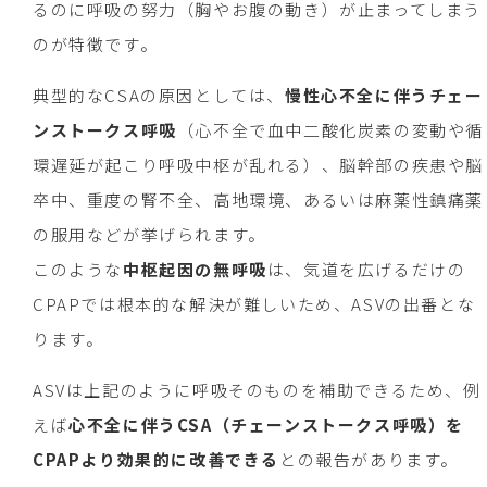
るのに呼吸の努力（胸やお腹の動き）が止まってしまう
のが特徴です。
典型的なCSAの原因としては、
慢性心不全に伴うチェー
ンストークス呼吸
（心不全で血中二酸化炭素の変動や循
環遅延が起こり呼吸中枢が乱れる）、脳幹部の疾患や脳
卒中、重度の腎不全、高地環境、あるいは麻薬性鎮痛薬
の服用などが挙げられます。
このような
中枢起因の無呼吸
は、気道を広げるだけの
CPAPでは根本的な解決が難しいため、ASVの出番とな
ります。
ASVは上記のように呼吸そのものを補助できるため、例
えば
心不全に伴うCSA（チェーンストークス呼吸）を
CPAPより効果的に改善できる
との報告があります。