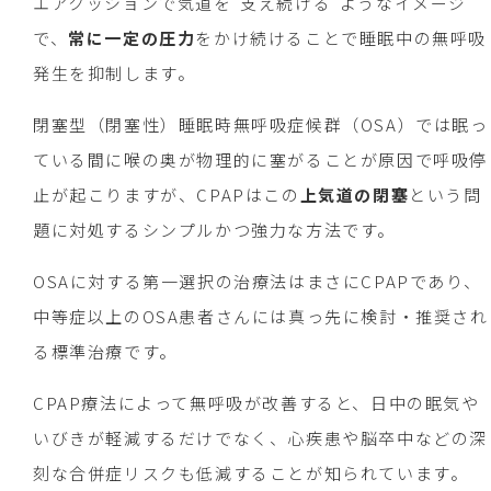
エアクッションで気道を“支え続ける”ようなイメージ
で、
常に一定の圧力
をかけ続けることで睡眠中の無呼吸
発生を抑制します。
閉塞型（閉塞性）睡眠時無呼吸症候群（OSA）では眠っ
ている間に喉の奥が物理的に塞がることが原因で呼吸停
止が起こりますが、CPAPはこの
上気道の閉塞
という問
題に対処するシンプルかつ強力な方法です。
OSAに対する第一選択の治療法はまさにCPAPであり、
中等症以上のOSA患者さんには真っ先に検討・推奨され
る標準治療です。
CPAP療法によって無呼吸が改善すると、日中の眠気や
いびきが軽減するだけでなく、心疾患や脳卒中などの深
刻な合併症リスクも低減することが知られています。