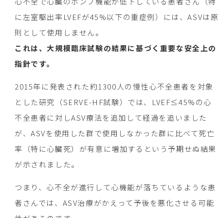
心不全で心臓のポンプ機能が低下している患者さん（特
に左室駆出率LVEFが45%以下の重症例）には、ASVは
則として使用しません。
これは、大規模臨床試験の結果に基づく重要な安全上の
指針です。
2015年に発表された約1300人の慢性心不全患者を対象
とした研究（SERVE-HF試験）では、LVEF≤45%の心
不全患者に対しASV療法を追加して経過を追いました
が、ASVを使用した群で使用しなかった群に比べて死亡
率（特に心臓死）が有意に増加するという予期せぬ結果
が示されました。
つまり、心不全が進行して心機能が落ちているような患
者さんでは、ASV治療がかえって予後を悪化させる可能