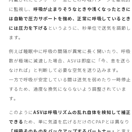
に監視し、
呼吸が止まりそうなときや浅くなったときに
は自動で圧力サポートを強め、正常に呼吸しているとき
には圧力を下げる
というように、秒単位で送気を調節し
ます。
例えば睡眠中に呼吸の間隔が異常に長く開いたり、呼吸
数が極端に減速した場合、ASVは即座に「今、息を送ら
なければ」と判断して必要な空気を送り込みます。
一方で呼吸が安定している間は送気を弱めたり一時停止
するため、過度な換気にならないよう調整されていま
す。
このように
ASVは呼吸リズムの乱れ自体を検知して補正
できる
ため、単に気道を広げるだけのCPAPとは異なり
「呼吸そのものをバックアップするパートナー」
と言え