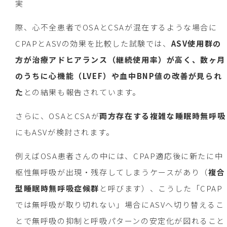
実
際、心不全患者でOSAとCSAが混在するような場合に
CPAPとASVの効果を比較した試験では、
ASV使用群の
方が治療アドヒアランス（継続使用率）が高く、数ヶ月
のうちに心機能（LVEF）や血中BNP値の改善が見られ
た
との結果も報告されています。
さらに、OSAとCSAが
両方存在する複雑な睡眠時無呼吸
にもASVが検討されます。
例えばOSA患者さんの中には、CPAP適応後に新たに中
枢性無呼吸が出現・残存してしまうケースがあり（
複合
型睡眠時無呼吸症候群
と呼びます）、こうした「CPAP
では無呼吸が取り切れない」場合にASVへ切り替えるこ
とで無呼吸の抑制と呼吸パターンの安定化が図れること