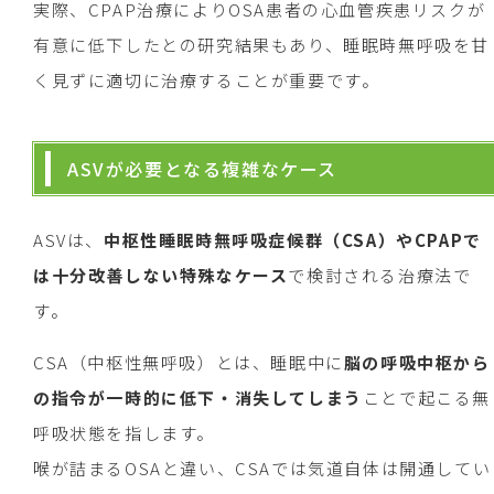
実際、CPAP治療によりOSA患者の心血管疾患リスクが
有意に低下したとの研究結果もあり、睡眠時無呼吸を甘
く見ずに適切に治療することが重要です。
ASVが必要となる複雑なケース
ASVは、
中枢性睡眠時無呼吸症候群（CSA）やCPAPで
は十分改善しない特殊なケース
で検討される治療法で
す。
CSA（中枢性無呼吸）とは、睡眠中に
脳の呼吸中枢から
の指令が一時的に低下・消失してしまう
ことで起こる無
呼吸状態を指します。
喉が詰まるOSAと違い、CSAでは気道自体は開通してい