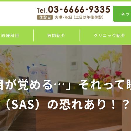
ネッ
診療科目
医師紹介
クリニック紹介
目が覚める…」それって
（SAS）の恐れあり！