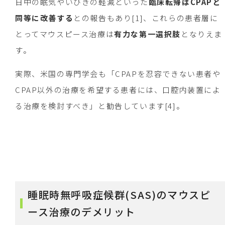
日中の眠気やいびきの軽減といった
臨床転帰はCPAPと
同等に改善する
との報告もあり[1]、これらの患者層に
とってマウスピース治療は
有力な第一選択肢
となりえま
す。
実際、米国の専門学会も「CPAPを忍容できない患者や
CPAP以外の治療を希望する患者には、口腔内装置によ
る治療を検討すべき」と勧告しています[4]。
睡眠時無呼吸症候群(SAS)のマウスピ
ース治療のデメリット