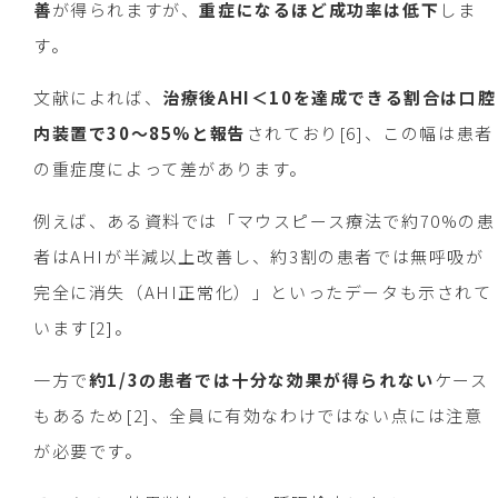
善
が得られますが、
重症になるほど成功率は低下
しま
す。
文献によれば、
治療後AHI＜10を達成できる割合は口腔
内装置で30〜85%と報告
されており[6]、この幅は患者
の重症度によって差があります。
例えば、ある資料では「マウスピース療法で約70%の患
者はAHIが半減以上改善し、約3割の患者では無呼吸が
完全に消失（AHI正常化）」といったデータも示されて
います[2]。
一方で
約1/3の患者では十分な効果が得られない
ケース
もあるため[2]、全員に有効なわけではない点には注意
が必要です。