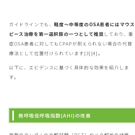
ガイドラインでも、
軽度〜中等度のOSA患者にはマウス
ピース治療を第一選択肢の一つとして推奨
しており、重
症OSA患者に対してもCPAPが耐えられない場合の代替
療法として位置付けられています[3][4]。
以下に、エビデンスに基づく具体的な効果を紹介しま
す。
無呼吸低呼吸指数(AHI)の改善
複数のランダム化比較試験（RCT）やメタ解析の結果、