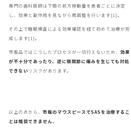
専門の歯科医師は下顎の前方移動量を患者ごとに決定
し、効果と副作用を見ながら微調整を行います[1]。
その上で睡眠検査による効果確認を経て初めて治療が完
成します[1]。
市販品ではこうしたプロセスが一切行えないため、
効果
が不十分であったり、逆に顎関節に痛みを生じても対処
できない
リスクがあります。
以上の点から、
市販のマウスピースでSASを治療す
るこ
とは推奨できません
。