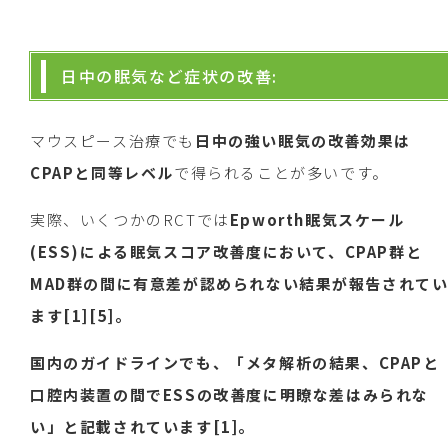
日中の眠気など症状の改善:
マウスピース治療でも
日中の強い眠気の改善効果は
CPAPと同等レベル
で得られることが多いです。
実際、いくつかのRCTでは
Epworth眠気スケール
(ESS)による眠気スコア改善度において、CPAP群と
MAD群の間に有意差が認められない結果が報告されて
ます[1][5]。
国内のガイドラインでも、「メタ解析の結果、CPAPと
口腔内装置の間でESSの改善度に明瞭な差はみられな
い」と記載されています[1]。