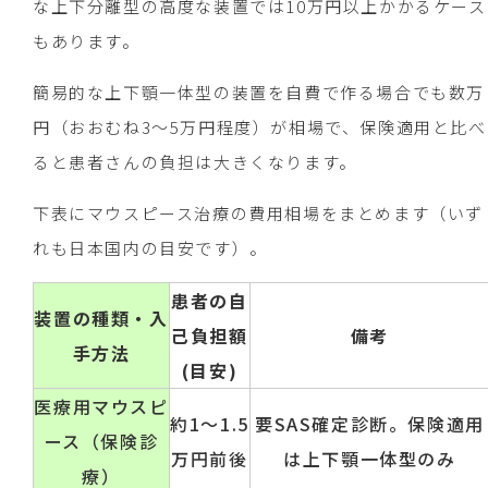
な上下分離型の高度な装置では10万円以上かかるケース
もあります。
簡易的な上下顎一体型の装置を自費で作る場合でも数万
円（おおむね3～5万円程度）が相場で、保険適用と比べ
ると患者さんの負担は大きくなります。
下表にマウスピース治療の費用相場をまとめます（いず
れも日本国内の目安です）。
患者の自
装置の種類・入
己負担額
備考
手方法
(目安)
医療用マウスピ
約1～1.5
要SAS確定診断。保険適用
ース（保険診
万円前後
は上下顎一体型のみ
療）