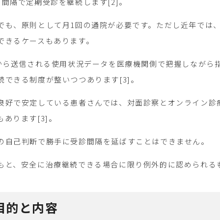
間隔で定期受診を継続します[2]。
でも、原則として月1回の通院が必要です。ただし近年では
できるケースもあります。
置から送信される使用状況データを医療機関側で把握しながら
続できる制度が整いつつあります[3]。
良好で安定している患者さんでは、対面診察とオンライン診
あります[3]。
の自己判断で勝手に受診間隔を延ばすことはできません。
もと、安全に治療継続できる場合に限り例外的に認められる
の目的と内容