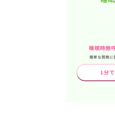
睡眠時無
簡単な質問に
1分