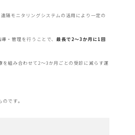
、遠隔モニタリングシステムの活用により一定の
指導・管理を行うことで、
最長で2〜3か月に1回
療を組み合わせて2〜3か月ごとの受診に減らす運
ものです。