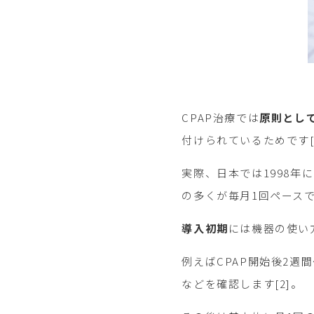
CPAP治療では
原則とし
付けられているためです[
実際、日本では1998年
の多くが毎月1回ペースで
導入初期
には機器の使い
例えばCPAP開始後2
などを確認します[2]。