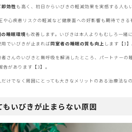
ば
即効性
も高く、初日からいびきの軽減効果を実感する人も
圧や心疾患リスクの軽減など健康面への好影響も期待できる
囲の睡眠環境
も改善します。いびきは本人よりもむしろ一緒
使用でいびきが止まれば
同室者の睡眠の質も向上
します【3】
で患者さんのいびきと無呼吸を解消したところ、パートナーの
報告があります【3】。
本人だけでなく周囲にとっても大きなメリットのある治療法な
ってもいびきが止まらない原因