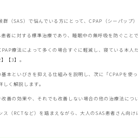
候群（SAS）で悩んでいる方にとって、CPAP（シーパップ
SAS患者に対する標準治療であり、睡眠中の無呼吸を防ぐこと
CPAP療法によって多くの場合すぐに軽減し、寝ている本人
2】【3】。
Pの基本といびきを抑える仕組みを説明し、次に「CPAPを使
詳しく解説します。
びき改善の効果や、それでも改善しない場合の他の治療法につ
ンス（RCTなど）を踏まえながら、大人のSAS患者さん向