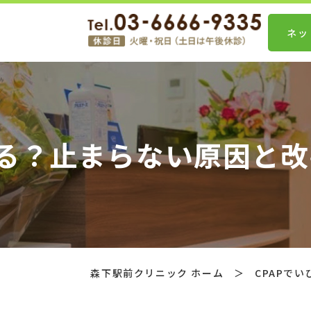
ネッ
治る？止まらない原因と
森下駅前クリニック ホーム
＞
CPAPで