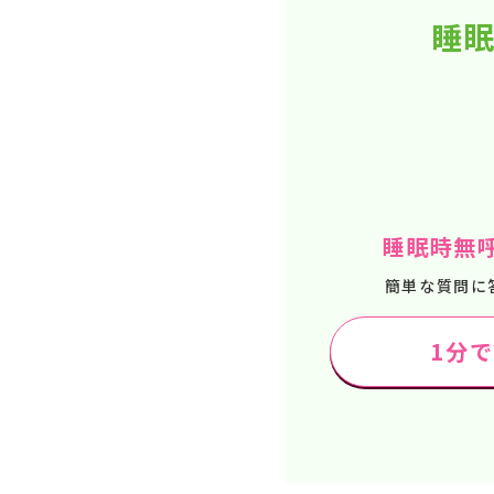
睡眠
睡眠時無
簡単な質問に
1分