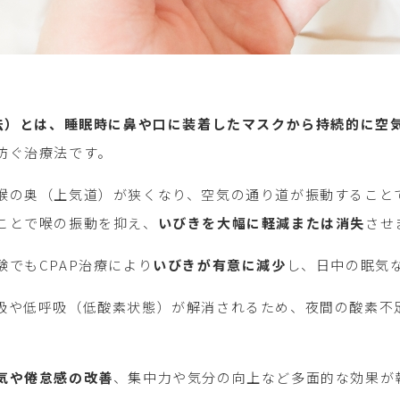
療法）とは、睡眠時に鼻や口に装着したマスクから持続的に空
防ぐ治療法です。
喉の奥（上気道）が狭くなり、空気の通り道が振動することで
ことで喉の振動を抑え、
いびきを大幅に軽減または消失
させ
でもCPAP治療により
いびきが有意に減少
し、日中の眠気
吸や低呼吸（低酸素状態）が解消されるため、夜間の酸素不
気や倦怠感の改善
、集中力や気分の向上など多面的な効果が