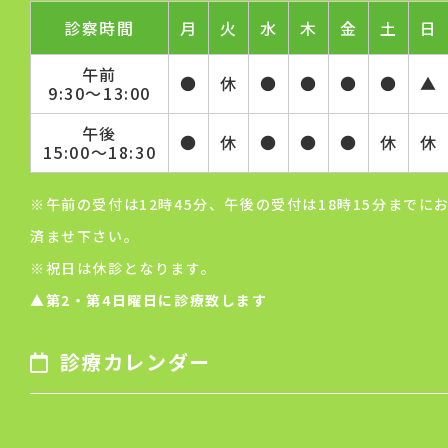
診察時間
月
火
水
木
金
土
日
午前
●
休
●
●
●
●
▲
9:30～13:00
午後
●
休
●
●
●
休
休
15:00～18:30
※午前の受付は12時45分、午後の受付は18時15分までに
済ませ下さい。
※祝日は休診となります。
▲第2・第4日曜日に診療致します
診療カレンダー