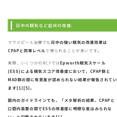
日中の眠気など症状の改善:
マウスピース治療でも
日中の強い眠気の改善効果は
CPAPと同等レベル
で得られることが多いです。
実際、いくつかのRCTでは
Epworth眠気スケール
(ESS)による眠気スコア改善度において、CPAP群と
MAD群の間に有意差が認められない結果が報告されて
ます[1][5]。
国内のガイドラインでも、「メタ解析の結果、CPAPと
口腔内装置の間でESSの改善度に明瞭な差はみられな
い」と記載されています[1]。