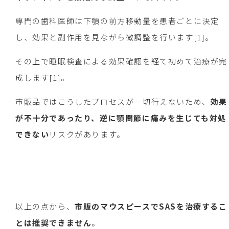
専門の歯科医師は下顎の前方移動量を患者ごとに決定
し、効果と副作用を見ながら微調整を行います[1]。
その上で睡眠検査による効果確認を経て初めて治療が完
成します[1]。
市販品ではこうしたプロセスが一切行えないため、
効果
が不十分であったり、逆に顎関節に痛みを生じても対処
できない
リスクがあります。
以上の点から、
市販のマウスピースでSASを治療す
るこ
とは推奨できません
。