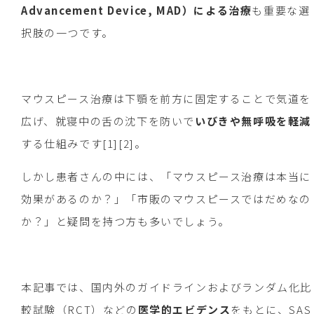
Advancement Device, MAD）による治療
も重要な選
択肢の一つです。
マウスピース治療は下顎を前方に固定することで気道を
広げ、就寝中の舌の沈下を防いで
いびきや無呼吸を軽減
する仕組みです[1][2]。
しかし患者さんの中には、「マウスピース治療は本当に
効果があるのか？」「市販のマウスピースではだめなの
か？」と疑問を持つ方も多いでしょう。
本記事では、国内外のガイドラインおよびランダム化比
較試験（RCT）などの
医学的エビデンス
をもとに、SAS