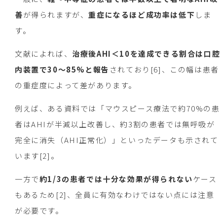
善
が得られますが、
重症になるほど成功率は低下
しま
す。
文献によれば、
治療後AHI＜10を達成できる割合は口腔
内装置で30〜85%と報告
されており[6]、この幅は患者
の重症度によって差があります。
例えば、ある資料では「マウスピース療法で約70%の患
者はAHIが半減以上改善し、約3割の患者では無呼吸が
完全に消失（AHI正常化）」といったデータも示されて
います[2]。
一方で
約1/3の患者では十分な効果が得られない
ケース
もあるため[2]、全員に有効なわけではない点には注意
が必要です。