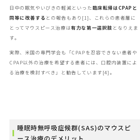
日中の眠気やいびきの軽減といった
臨床転帰はCPAPと
同等に改善する
との報告もあり[1]、これらの患者層に
とってマウスピース治療は
有力な第一選択肢
となりえま
す。
実際、米国の専門学会も「CPAPを忍容できない患者や
CPAP以外の治療を希望する患者には、口腔内装置によ
る治療を検討すべき」と勧告しています[4]。
睡眠時無呼吸症候群(SAS)のマウスピ
ース治療のデメリット