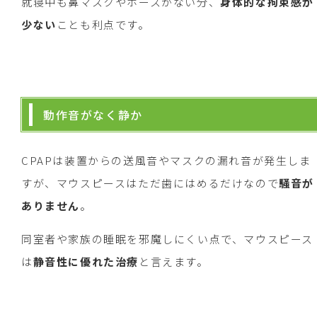
就寝中も鼻マスクやホースがない分、
身体的な拘束感が
少ない
ことも利点です。
動作音がなく静か
CPAPは装置からの送風音やマスクの漏れ音が発生しま
すが、マウスピースはただ歯にはめるだけなので
騒音が
ありません
。
同室者や家族の睡眠を邪魔しにくい点で、マウスピース
は
静音性に優れた治療
と言えます。