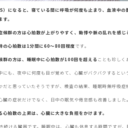
AS）になると、寝ている間に呼吸が何度も止まり、血液中の
ます。
症候群の方は心拍数が上がりやすく、動悸や脈の乱れを感じ
の心拍数は1分間に60～80回程度
です。
候群の方は、睡眠中に心拍数が100回を超える
ことも珍しく
中にも、夜中に何度も目が覚めて、心臓がバクバクするとい
かだと思っていたそうですが、検査の結果、睡眠時無呼吸症
心臓の症状だけでなく、日中の眠気や倦怠感も改善しました
る心拍数の上昇は、心臓に大きな負担をかけます。
動き続ける臓器です。睡眠中は、心臓も休息する時間ですが