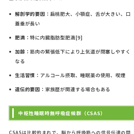
解剖学的要因
：扁桃肥大、小顎症、舌が大きい、口
蓋垂が長い
肥満
：特に内臓脂肪型肥満[9]
加齢
：筋肉の緊張低下により上気道が閉塞しやすく
なる
生活習慣
：アルコール摂取、睡眠薬の使用、喫煙
遺伝的要因
：家族歴が関連する場合もある
中枢性睡眠時無呼吸症候群（CSAS）
CSASは比較的まれで、脳から呼吸筋への信号伝達の問