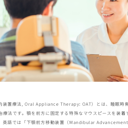
療法, Oral Appliance Therapy: OAT）と
治療法です。顎を前方に固定する特殊なマウスピースを装着
では「下顎前方移動装置（Mandibular Advancemen