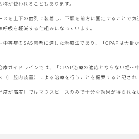
名称が使われることもあります。
ースを上下の歯列に装着し、下顎を前方に固定することで気
無呼吸を軽減する仕組みになっています。
～中等症のSAS患者に適した治療法であり、「CPAPは大
治療ガイドラインでは、「CPAP治療の適応とならない軽～
ス（口腔内装置）による治療を行うことを提案すると記され
程度が高度）ではマウスピースのみで十分な効果が得られない