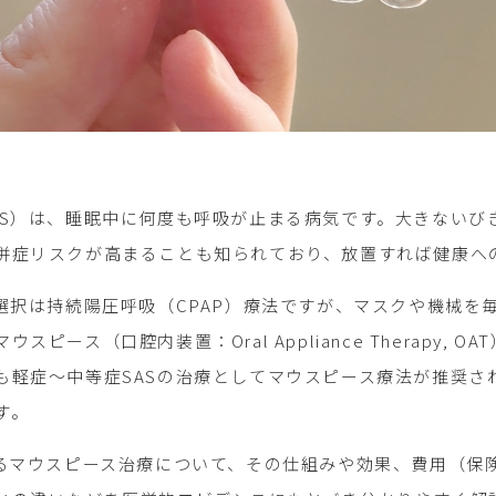
AS）は、睡眠中に何度も呼吸が止まる病気です。大きないび
併症リスクが高まることも知られており、放置すれば健康へ
一選択は持続陽圧呼吸（CPAP）療法ですが、マスクや機械
スピース（口腔内装置：Oral Appliance Therapy
も軽症～中等症SASの治療としてマウスピース療法が推奨さ
す。
するマウスピース治療について、その仕組みや効果、費用（保