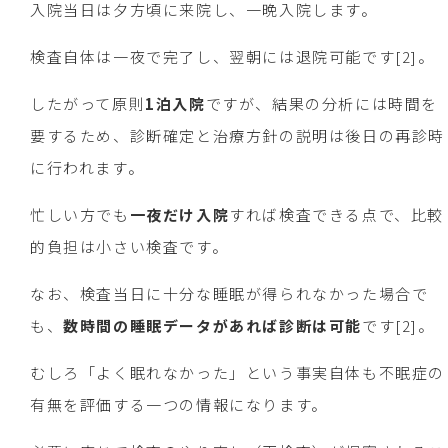
入院当日は夕方頃に来院し、一晩入院します。
検査自体は一夜で完了し、翌朝には退院可能です[2]。
したがって原則
1泊入院
ですが、結果の分析には時間を
要するため、診断確定と治療方針の説明は後日の再診時
に行われます。
忙しい方でも
一夜だけ入院
すれば検査できる点で、比較
的負担は小さい検査です。
なお、検査当日に十分な睡眠が得られなかった場合で
も、
数時間の睡眠データがあれば診断は可能
です[2]。
むしろ「よく眠れなかった」という事実自体も不眠症の
有無を評価する一つの情報になります。