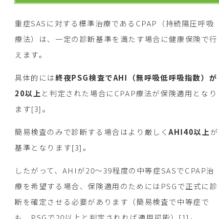
重症SASに対する標準治療であるCPAP（持続陽圧呼吸
療法）は、一定の診断基準を満たす場合に健康保険で行
えます。
具体的には
終夜PSG検査でAHI（無呼吸低呼吸指数）が
20以上
と判定された場合にCPAP療法が保険適用となり
ます[3]。
簡易検査のみで診断する場合はより厳しく
AHI40以上
が
基準となります[3]。
したがって、AHIが20～39程度の中等症SASでCPAP治
療を希望する場合、保険適用のためにはPSGで正式に診
断を確定させる必要があります（簡易検査で中等症で
も、PSGで20以上と判定されれば適用可能）[1]。