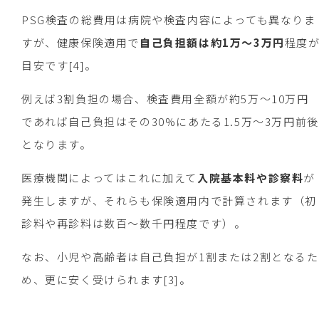
PSG検査の総費用は病院や検査内容によっても異なりま
すが、健康保険適用で
自己負担額は約1万～3万円
程度
目安です[4]。
例えば3割負担の場合、検査費用全額が約5万～10万円
であれば自己負担はその30%にあたる1.5万～3万円前後
となります。
医療機関によってはこれに加えて
入院基本料や診察料
が
発生しますが、それらも保険適用内で計算されます（初
診料や再診料は数百～数千円程度です）。
なお、小児や高齢者は自己負担が1割または2割となるた
め、更に安く受けられます[3]。