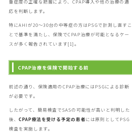
重症度の正確な把握により、CPAP導入や他の治療の適
応を判断します。
特にAHIが20～30台の中等症の方はPSGで計測し直す
とで基準を満たし、保険でCPAP治療が可能となるケー
スが多く報告されています[1]。
CPAP治療を保険で開始する前
前述の通り、保険適用のCPAP治療にはPSGによる診断
が必要です。
したがって、簡易検査でSASの可能性が高いと判明した
後、
CPAP療法を受ける予定の患者
には原則としてPSG
検査を実施します。