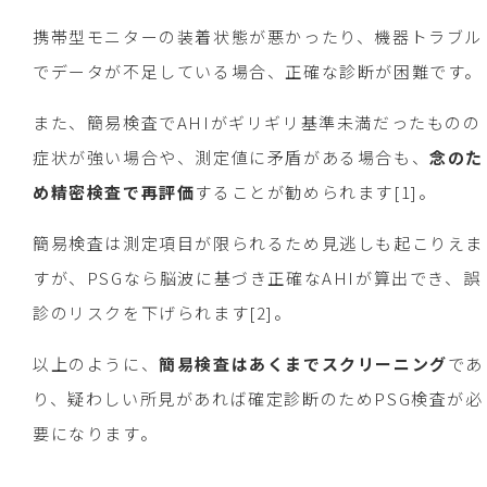
携帯型モニターの装着状態が悪かったり、機器トラブル
でデータが不足している場合、正確な診断が困難です。
また、簡易検査でAHIがギリギリ基準未満だったものの
症状が強い場合や、測定値に矛盾がある場合も、
念のた
め精密検査で再評価
することが勧められます[1]。
簡易検査は測定項目が限られるため見逃しも起こりえま
すが、PSGなら脳波に基づき正確なAHIが算出でき、誤
診のリスクを下げられます[2]。
以上のように、
簡易検査はあくまでスクリーニング
であ
り、疑わしい所見があれば確定診断のためPSG検査が必
要になります。