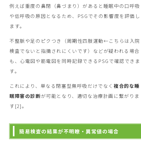
例えば重度の鼻閉（鼻づまり）があると睡眠中の口呼吸
や低呼吸の原因となるため、PSGでその影響度を評価し
ます。
不整脈や足のピクつき（周期性四肢運動←こちらは入院
検査でないと指摘されにくいです）などが疑われる場合
も、心電図や筋電図を同時記録できるPSGで確認できま
す。
これにより、単なる閉塞型無呼吸だけでなく
複合的な睡
眠障害の診断
が可能となり、適切な治療計画に繋がりま
す[2]。
簡易検査の結果が不明瞭・異常値の場合