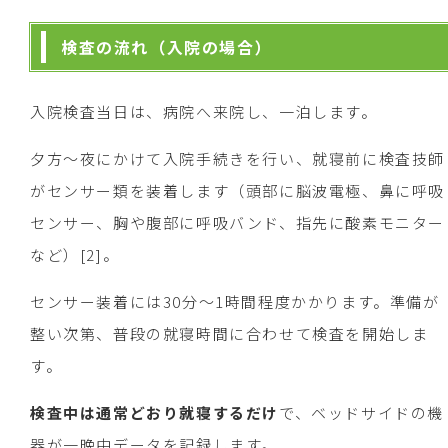
検査の流れ（入院の場合）
入院検査当日は、病院へ来院し、一泊します。
夕方～夜にかけて入院手続きを行い、就寝前に検査技師
がセンサー類を装着します（頭部に脳波電極、鼻に呼吸
センサー、胸や腹部に呼吸バンド、指先に酸素モニター
など）[2]。
センサー装着には30分～1時間程度かかります。準備が
整い次第、普段の就寝時間に合わせて検査を開始しま
す。
検査中は通常どおり就寝するだけ
で、ベッドサイドの機
器が一晩中データを記録します。