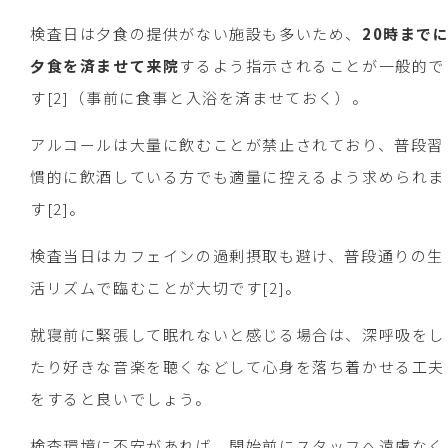
検査日は夕食の提供がない施設も多いため、
20時まで
夕食を済ませて来院
するよう指示されることが一般的で
す[2]（事前に食事と入浴を済ませておく）。
アルコールは大量に飲むことが禁止されており、普段習
慣的に飲酒している方でも適量に控えるよう求められま
す[2]。
検査当日はカフェインの過剰摂取も避け、普段通りの生
活リズムで臨むことが大切です[2]。
就寝前に緊張して眠れないと感じる場合は、深呼吸をし
たり好きな音楽を聴くなどして心身を落ち着かせる工夫
をすると良いでしょう。
検査環境に不安があれば、開始前にスタッフへ遠慮なく