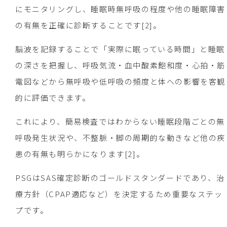
にモニタリングし、睡眠時無呼吸の程度や他の睡眠障害
の有無を正確に診断することです[2]。
脳波を記録することで「実際に眠っている時間」と睡眠
の深さを把握し、呼吸気流・血中酸素飽和度・心拍・筋
電図などから無呼吸や低呼吸の頻度と体への影響を客観
的に評価できます。
これにより、簡易検査ではわからない睡眠段階ごとの無
呼吸発生状況や、不整脈・脚の周期的な動きなど他の疾
患の有無も明らかになります[2]。
PSGはSAS確定診断のゴールドスタンダードであり、治
療方針（CPAP適応など）を決定するため重要なステッ
プです。